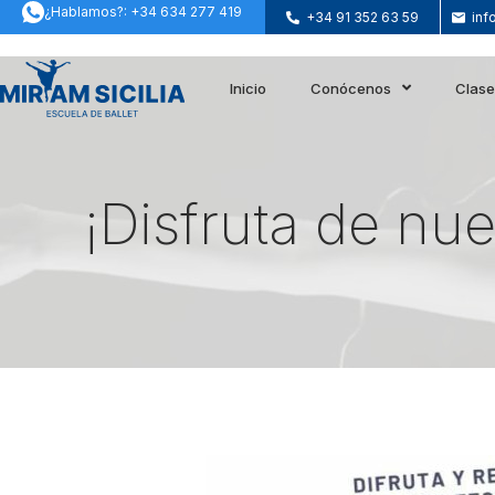
¿Hablamos?: +34 634 277 419
+34 91 352 63 59
inf
Inicio
Conócenos
Clas
¡Disfruta de nue