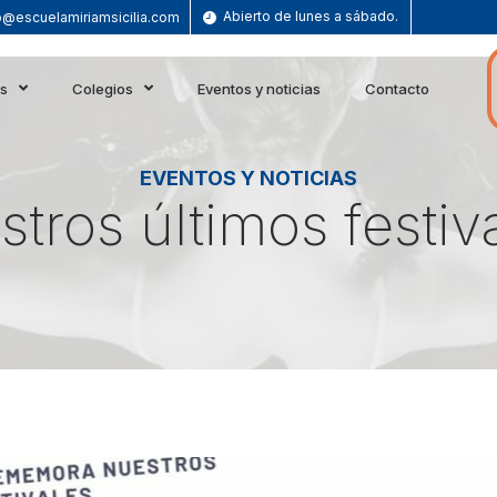
Abierto de lunes a sábado.
o@escuelamiriamsicilia.com
es
Colegios
Eventos y noticias
Contacto
EVENTOS Y NOTICIAS
stros últimos festi