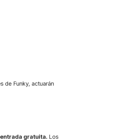
es de Funky, actuarán
entrada gratuita.
Los