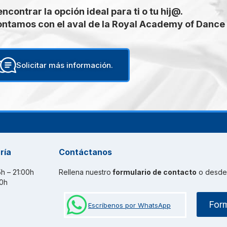
contrar la opción ideal para ti o tu hij@.
ontamos con el aval de la Royal Academy of Dance
Solicitar más información.
ría
Contáctanos
15h – 21:00h
Rellena nuestro
formulario de contacto
o desd
30h
Form
Escríbenos por WhatsApp