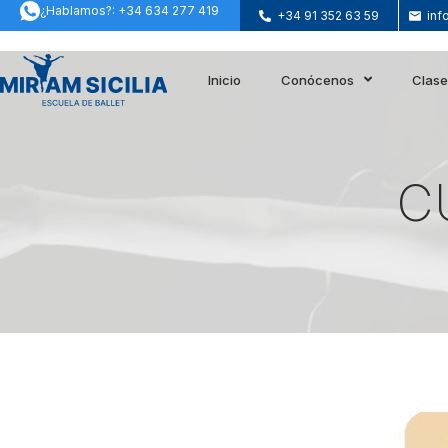
¿Hablamos?: +34 634 277 419
+34 91 352 63 59
inf
Inicio
Conócenos
Clas
C