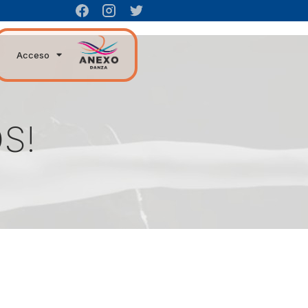
Acceso
S!