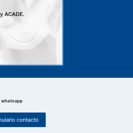
 y ACADE.
e
whatsapp
ulario contacto