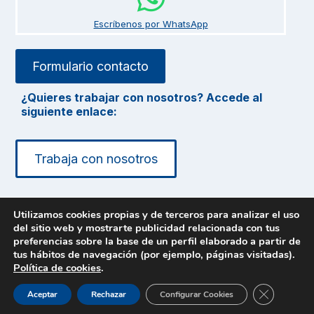
Escríbenos por WhatsApp
Formulario contacto
¿Quieres trabajar con nosotros? Accede al
siguiente enlace:
Trabaja con nosotros
Utilizamos cookies propias y de terceros para analizar el uso
del sitio web y mostrarte publicidad relacionada con tus
© 2026 · Escuela de Ballet Miriam Sicilia
preferencias sobre la base de un perfil elaborado a partir de
tus hábitos de navegación (por ejemplo, páginas visitadas).
Política de cookies
.
Cerrar el b
Aceptar
Rechazar
Configurar Cookies