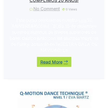
CUMPLIMOS 20 AÑOS!
No Comment
0
Views
Este curso celebramos nuestro ¡¡¡¡¡¡¡20
ANIVERSARIO!!!!!!! El día 10 de diciembre
nuestros alumnos de niveles superiores de
ballet clásico junto con las alumnas mayores
de Funky, actuarán en NUESTRA GALA DE
NAVIDAD. La
Read More