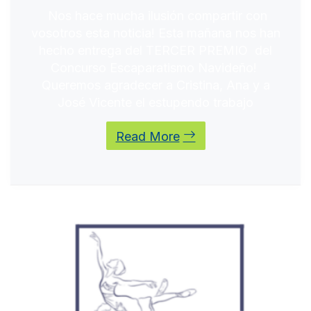
Nos hace mucha ilusión compartir con
vosotros esta noticia! Esta mañana nos han
hecho entrega del TERCER PREMIO del
Concurso Escaparatismo Navideño!
Queremos agradecer a Cristina, Ana y a
José Vicente el estupendo trabajo
Read More