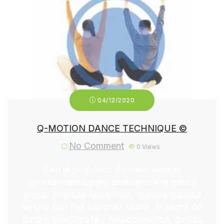
04/12/2020
Q-MOTION DANCE TECHNIQUE ©
No Comment
0
Views
Con el propósito de crear nuevas
oportunidades para acercarse a la danza
desde diversas disciplinas, nuestra escuela
se une con Eva Sanchez Martz. Maestra de
danza, coreógrafa y neurocientífica. Juntas