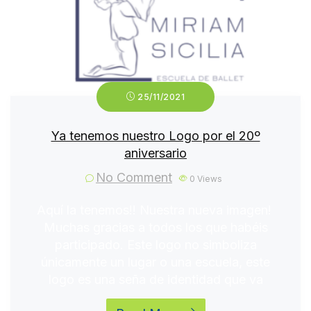
25/11/2021
Ya tenemos nuestro Logo por el 20º
aniversario
No Comment
0
Views
Aquí la tenemos!! Nuestra nueva imagen!
Muchas gracias a todos los que habéis
participado. Este logo no simboliza
únicamente un lugar o una escuela, este
logo es una seña de identidad que va