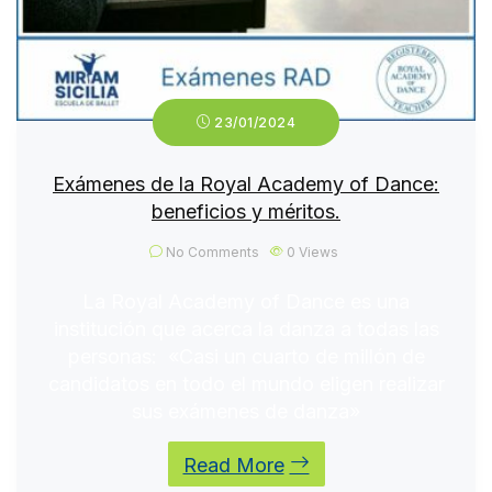
23/01/2024
Exámenes de la Royal Academy of Dance:
beneficios y méritos.
No Comments
0
Views
La Royal Academy of Dance es una
institución que acerca la danza a todas las
personas: «Casi un cuarto de millón de
candidatos en todo el mundo eligen realizar
sus exámenes de danza»
Read More