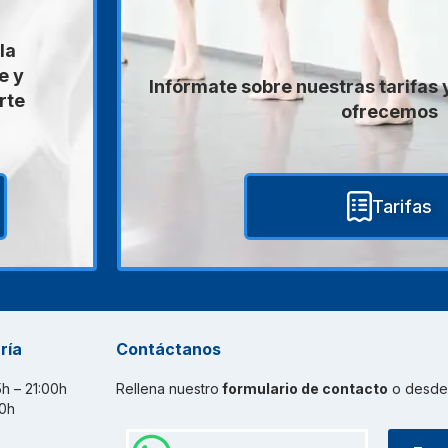
la
e y
Infórmate sobre nuestras tarifas
rte
ofrecemos
Tarifas
ría
Contáctanos
15h – 21:00h
Rellena nuestro
formulario de contacto
o desd
30h