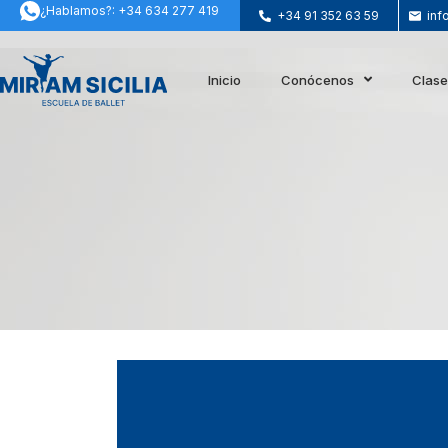
¿Hablamos?: +34 634 277 419
+34 91 352 63 59
inf
Inicio
Conócenos
Clas